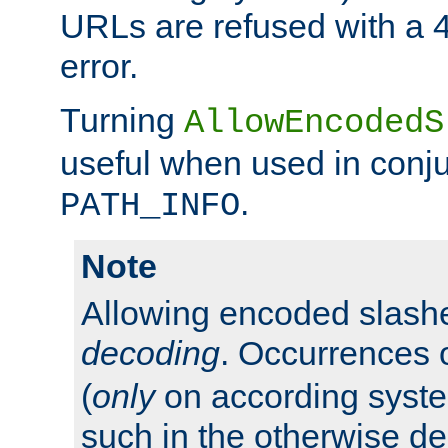
URLs are refused with a 
error.
Turning
AllowEncodedS
useful when used in conju
.
PATH_INFO
Note
Allowing encoded slas
decoding
. Occurrences 
(
only
on according system
such in the otherwise d