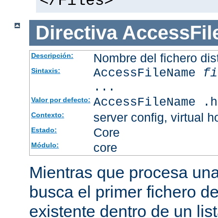
</Files>
Directiva
AccessFi
Nombre del fichero dis
Descripción:
AccessFileName
fi
Sintaxis:
...
AccessFileName .h
Valor por defecto:
server config, virtual h
Contexto:
Core
Estado:
core
Módulo:
Mientras que procesa una 
busca el primer fichero d
existente dentro de un li