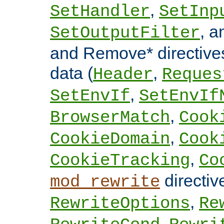
,
SetHandler
SetInp
, 
SetOutputFilter
and Remove* directive
data (
,
Header
Reques
,
SetEnvIf
SetEnvIf
,
BrowserMatch
Cook
,
CookieDomain
Cook
,
CookieTracking
Co
directi
mod_rewrite
,
RewriteOptions
Re
,