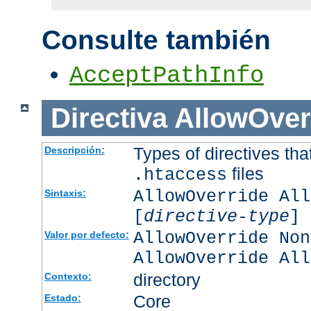
Consulte también
AcceptPathInfo
Directiva
AllowOver
Types of directives tha
Descripción:
files
.htaccess
AllowOverride All
Sintaxis:
[
directive-type
] 
AllowOverride Non
Valor por defecto:
AllowOverride All
directory
Contexto:
Core
Estado: