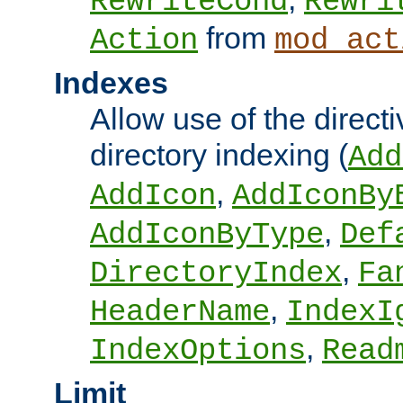
RewriteCond
Rewri
from
Action
mod_act
Indexes
Allow use of the directi
directory indexing (
Add
,
AddIcon
AddIconBy
,
AddIconByType
Def
,
DirectoryIndex
Fa
,
HeaderName
IndexI
,
IndexOptions
Read
Limit