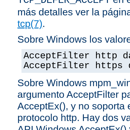
TCP_DEFER_ACCEPT
más detalles ver la pági
tcp(7)
.
Sobre Windows los valore
AcceptFilter http d
AcceptFilter https 
Sobre Windows mpm_winnt
argumento AcceptFilter p
AcceptEx(), y no soporta e
protocolo http. Hay dos va
API Windows AcceptEx() 