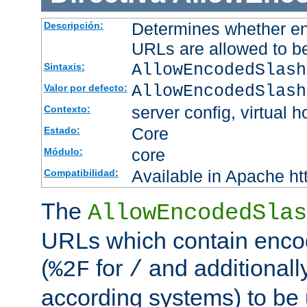
Determines whether en
Descripción:
URLs are allowed to b
AllowEncodedSlash
Sintaxis:
AllowEncodedSlash
Valor por defecto:
server config, virtual h
Contexto:
Core
Estado:
core
Módulo:
Available in Apache ht
Compatibilidad:
The
AllowEncodedSlas
URLs which contain enco
(
for
and additionall
%2F
/
according systems) to be