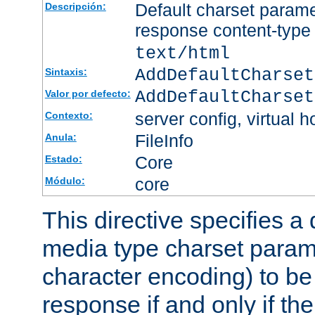
Default charset param
Descripción:
response content-type
text/html
AddDefaultCharset
Sintaxis:
AddDefaultCharset
Valor por defecto:
server config, virtual h
Contexto:
FileInfo
Anula:
Core
Estado:
core
Módulo:
This directive specifies a 
media type charset param
character encoding) to be
response if and only if th