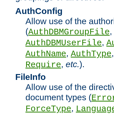
AuthConfig
Allow use of the author
(
,
AuthDBMGroupFile
,
AuthDBMUserFile
A
,
AuthName
AuthType
,
etc.
).
Require
FileInfo
Allow use of the directi
document types (
Erro
,
ForceType
Languag