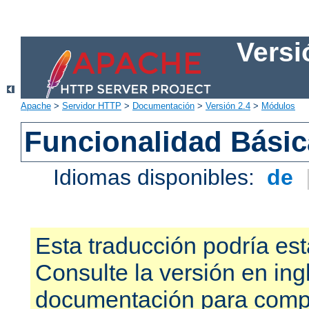
Versi
Apache
>
Servidor HTTP
>
Documentación
>
Versión 2.4
>
Módulos
Funcionalidad Bási
Idiomas disponibles:
de
Esta traducción podría est
Consulte la versión en ing
documentación para compr