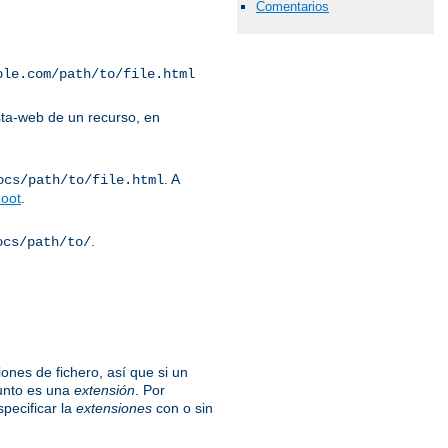
Comentarios
ple.com/path/to/file.html
ta-web de un recurso, en
. A
ocs/path/to/file.html
oot
.
.
ocs/path/to/
ones de fichero, así que si un
unto es una
extensión
. Por
specificar la
extensiones
con o sin