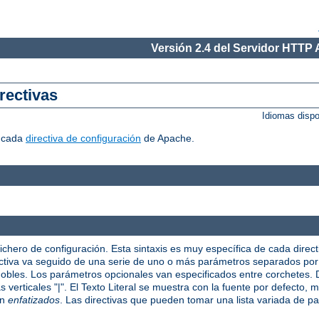
Versión 2.4 del Servidor HTTP
rectivas
Idiomas disp
r cada
directiva de configuración
de Apache.
fichero de configuración. Esta sintaxis es muy específica de cada direct
irectiva va seguido de una serie de uno o más parámetros separados po
 dobles. Los parámetros opcionales van especificados entre corchetes
verticales "|". El Texto Literal se muestra con la fuente por defecto, mi
on
enfatizados
. Las directivas que pueden tomar una lista variada de p