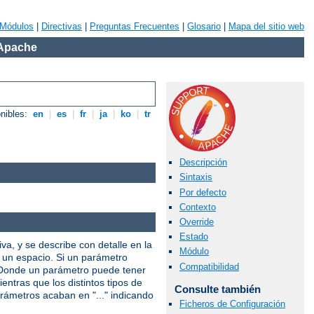
Módulos
|
Directivas
|
Preguntas Frecuentes
|
Glosario
|
Mapa del sitio web
 Apache
onibles:
en
|
es
|
fr
|
ja
|
ko
|
tr
Descripción
Sintaxis
Por defecto
Contexto
Override
Estado
iva, y se describe con detalle en la
Módulo
r un espacio. Si un parámetro
Compatibilidad
. Donde un parámetro puede tener
entras que los distintos tipos de
Consulte también
arámetros acaban en "..." indicando
Ficheros de Configuración