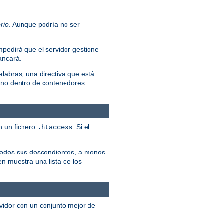
rio
. Aunque podría no ser
mpedirá que el servidor gestione
rancará.
alabras, una directiva que está
 no dentro de contenedores
n un fichero
. Si el
.htaccess
y todos sus descendientes, a menos
én muestra una lista de los
rvidor con un conjunto mejor de