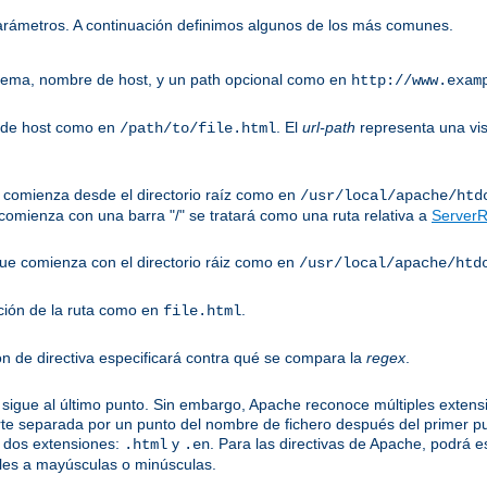
parámetros. A continuación definimos algunos de los más comunes.
uema, nombre de host, y un path opcional como en
http://www.exam
 de host como en
. El
url-path
representa una vis
/path/to/file.html
ue comienza desde el directorio raíz como en
/usr/local/apache/htd
omienza con una barra "/" se tratará como una ruta relativa a
ServerR
 que comienza con el directorio ráiz como en
/usr/local/apache/htd
ción de la ruta como en
.
file.html
ón de directiva especificará contra qué se compara la
regex
.
sigue al último punto. Sin embargo, Apache reconoce múltiples extensi
te separada por un punto del nombre de fichero después del primer p
 dos extensiones:
y
. Para las directivas de Apache, podrá e
.html
.en
les a mayúsculas o minúsculas.