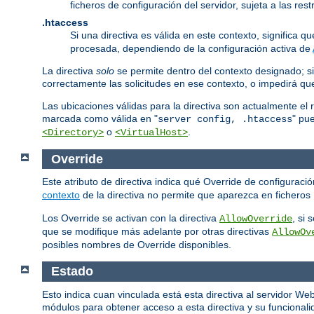
ficheros de configuración del servidor, sujeta a las re
.htaccess
Si una directiva es válida en este contexto, significa 
procesada, dependiendo de la configuración activa de
La directiva
solo
se permite dentro del contexto designado; si
correctamente las solicitudes en ese contexto, o impedirá q
Las ubicaciones válidas para la directiva son actualmente el 
marcada como válida en "
" pu
server config, .htaccess
o
.
<Directory>
<VirtualHost>
Override
Este atributo de directiva indica qué Override de configurac
contexto
de la directiva no permite que aparezca en ficheros
Los Override se activan con la directiva
, si
AllowOverride
que se modifique más adelante por otras directivas
AllowOv
posibles nombres de Override disponibles.
Estado
Esto indica cuan vinculada está esta directiva al servidor W
módulos para obtener acceso a esta directiva y su funcionalid