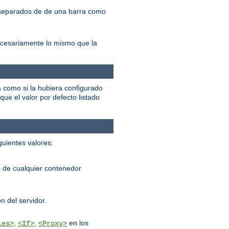
, separados de de una barra como
ecesariamente lo mismo que la
á como si la hubiera configurado
que el valor por defecto listado
guientes valores:
 de cualquier contenedor
n del servidor.
,
,
en los
les>
<If>
<Proxy>