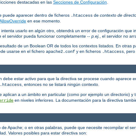
stricciones destacadas en las
Secciones de Configuración
.
que puede aparecer dentro de ficheros
de
contexto de directo
.htaccess
AllowOverride
en ese momento.
 intenta usarlo en algún otro, obtendrá un error de configuración que i
ue el servidor pueda funcionar completamente --
p.ej.
, el servidor no ar
resultado de un Boolean OR de todos los contextos listados. En otras p
ede usarse en el fichero
y en ficheros
, pero
apache2.conf
.htaccess
ión debe estar activo para que la directiva se procese cuando aparece e
, entonces no se listará ningún contexto.
.htaccess
 se aplican a un ámbito en particular (como por ejemplo un directorio) 
en niveles inferiores. La documentación para la directiva tambi
erride
eb de Apache; o en otras palabras, puede que necesite recompilar el se
ad. Valores posibles para estar directiva son: