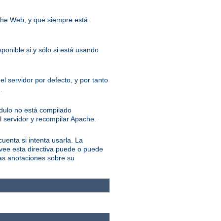
ache Web, y que siempre está
ponible si y sólo si está usando
l servidor por defecto, y por tanto
.
ódulo no está compilado
l servidor y recompilar Apache.
cuenta si intenta usarla. La
ovee esta directiva puede o puede
las anotaciones sobre su