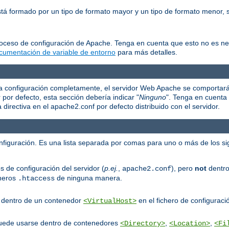
está formado por un tipo de formato mayor y un tipo de formato menor
roceso de configuración de Apache. Tenga en cuenta que esto no es n
cumentación de variable de entorno
para más detalles.
e la configuración completamente, el servidor Web Apache se comportar
r por defecto, esta sección debería indicar "
Ninguno
". Tenga en cuenta 
irectiva en el apache2.conf por defecto distribuido con el servidor.
onfiguración. Es una lista separada por comas para uno o más de los si
s de configuración del servidor (
p.ej.
,
), pero
not
dentro
apache2.conf
cheros
de ninguna manera.
.htaccess
er dentro de un contenedor
en el fichero de configuració
<VirtualHost>
puede usarse dentro de contenedores
,
,
<Directory>
<Location>
<Fi