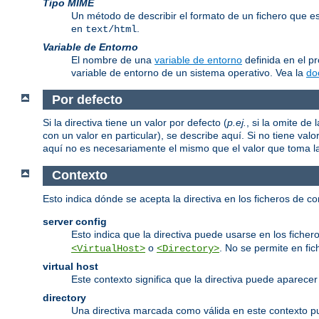
Tipo MIME
Un método de describir el formato de un fichero que 
en
.
text/html
Variable de Entorno
El nombre de una
variable de entorno
definida en el p
variable de entorno de un sistema operativo. Vea la
do
Por defecto
Si la directiva tiene un valor por defecto (
p.ej.
, si la omite d
con un valor en particular), se describe aquí. Si no tiene valo
aquí no es necesariamente el mismo que el valor que toma la d
Contexto
Esto indica dónde se acepta la directiva en los ficheros de c
server config
Esto indica que la directiva puede usarse en los fichero
o
. No se permite en fi
<VirtualHost>
<Directory>
virtual host
Este contexto significa que la directiva puede aparec
directory
Una directiva marcada como válida en este contexto 