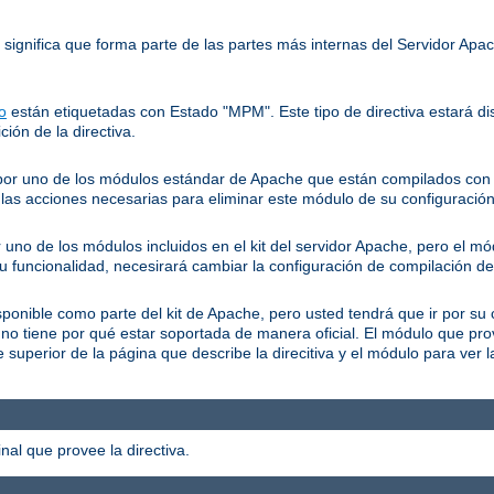
o significa que forma parte de las partes más internas del Servidor Ap
o
están etiquetadas con Estado "MPM". Este tipo de directiva estará dis
ción de la directiva.
a por uno de los módulos estándar de Apache que están compilados con e
as acciones necesarias para eliminar este módulo de su configuración
r uno de los módulos incluidos en el kit del servidor Apache, pero el m
su funcionalidad, necesirará cambiar la configuración de compilación de
isponible como parte del kit de Apache, pero usted tendrá que ir por su 
 no tiene por qué estar soportada de manera oficial. El módulo que pr
superior de la página que describe la direcitiva y el módulo para ver 
al que provee la directiva.