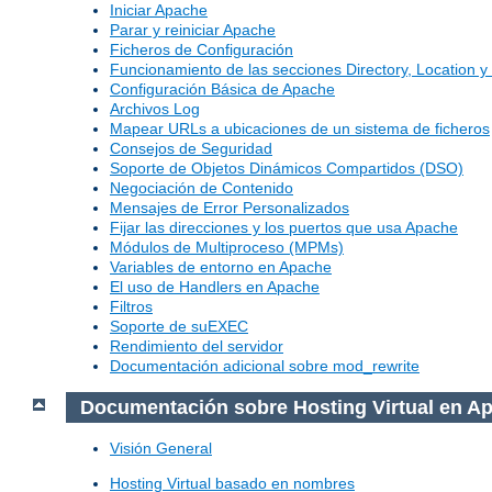
Iniciar Apache
Parar y reiniciar Apache
Ficheros de Configuración
Funcionamiento de las secciones Directory, Location y 
Configuración Básica de Apache
Archivos Log
Mapear URLs a ubicaciones de un sistema de ficheros
Consejos de Seguridad
Soporte de Objetos Dinámicos Compartidos (DSO)
Negociación de Contenido
Mensajes de Error Personalizados
Fijar las direcciones y los puertos que usa Apache
Módulos de Multiproceso (MPMs)
Variables de entorno en Apache
El uso de Handlers en Apache
Filtros
Soporte de suEXEC
Rendimiento del servidor
Documentación adicional sobre mod_rewrite
Documentación sobre Hosting Virtual en A
Visión General
Hosting Virtual basado en nombres