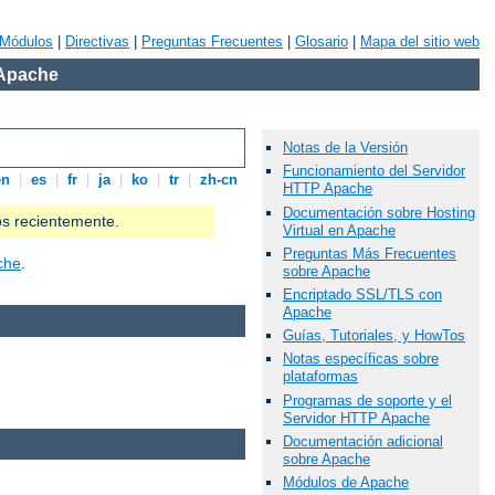
Módulos
|
Directivas
|
Preguntas Frecuentes
|
Glosario
|
Mapa del sitio web
 Apache
Notas de la Versión
Funcionamiento del Servidor
en
|
es
|
fr
|
ja
|
ko
|
tr
|
zh-cn
HTTP Apache
Documentación sobre Hosting
os recientemente.
Virtual en Apache
Preguntas Más Frecuentes
che
.
sobre Apache
Encriptado SSL/TLS con
Apache
Guías, Tutoriales, y HowTos
Notas específicas sobre
plataformas
Programas de soporte y el
Servidor HTTP Apache
Documentación adicional
sobre Apache
Módulos de Apache