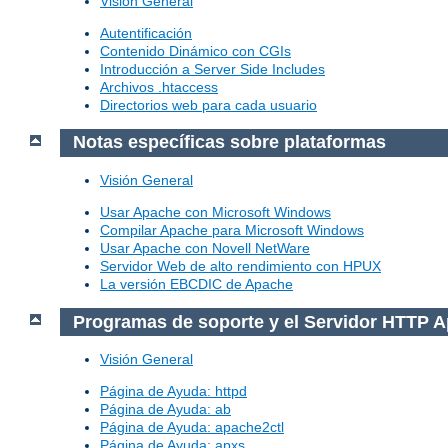
Visión General
Autentificación
Contenido Dinámico con CGIs
Introducción a Server Side Includes
Archivos .htaccess
Directorios web para cada usuario
Notas específicas sobre plataformas
Visión General
Usar Apache con Microsoft Windows
Compilar Apache para Microsoft Windows
Usar Apache con Novell NetWare
Servidor Web de alto rendimiento con HPUX
La versión EBCDIC de Apache
Programas de soporte y el Servidor HTTP 
Visión General
Página de Ayuda: httpd
Página de Ayuda: ab
Página de Ayuda: apache2ctl
Página de Ayuda: apxs