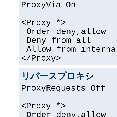
ProxyVia On
<Proxy *>
Order deny,allow
Deny from all
Allow from interna
</Proxy>
リバースプロキシ
ProxyRequests Off
<Proxy *>
Order deny,allow