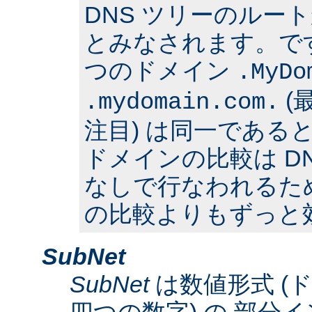
DNS ツリーのルー
とみなされます。で
つのドメイン
.MyDo
(
.mydomain.com.
注目) は同一である
ドメインの比較は D
なしで行なわれるた
の比較よりもずっと
SubNet
SubNet
は数値形式 (
四つの数字) の 部分