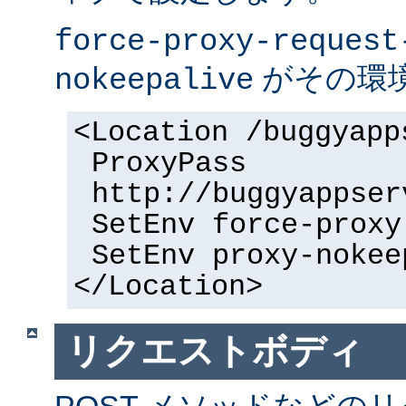
force-proxy-request
がその環
nokeepalive
<Location /buggyapp
ProxyPass
http://buggyappser
SetEnv force-proxy
SetEnv proxy-nokee
</Location>
リクエストボディ
POST メソッドなどの