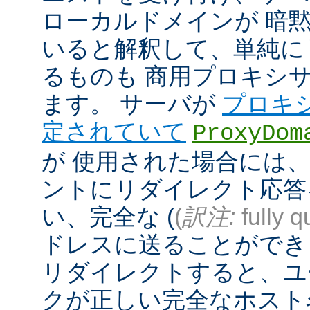
ローカルドメインが 暗
いると解釈して、単純に
るものも 商用プロキシ
ます。 サーバが
プロキ
定されていて
ProxyDom
が 使用された場合には、A
ントにリダイレクト応答
い、完全な (
(
訳注:
fully q
ドレスに送ることができ
リダイレクトすると、ユ
クが正しい完全なホスト