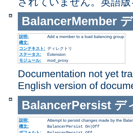
されていません。英語版
BalancerMember
デ
説明:
Add a member to a load balancing group
構文:
コンテキスト:
ディレクトリ
ステータス:
Extension
モジュール:
mod_proxy
Documentation not yet tr
English version of docum
BalancerPersist
デ
説明:
Attempt to persist changes made by the Bala
構文:
BalancerPersist On|Off
デフォルト:
BalancerPersist Off