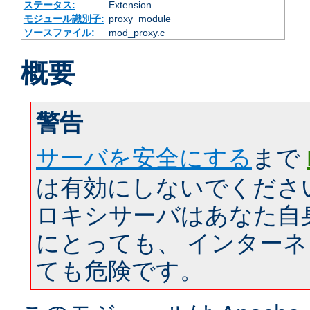
ステータス:
Extension
モジュール識別子:
proxy_module
ソースファイル:
mod_proxy.c
概要
警告
サーバを安全にする
まで
は有効にしないでくださ
ロキシサーバはあなた自
にとっても、 インター
ても危険です。