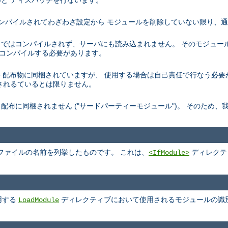
と ディスパッチを行ないます。
トでコンパイルされてわざわざ設定から モジュールを削除していない限り、
デフォルトではコンパイルされず、サーバにも読み込まれません。 そのモジュ
を再コンパイルする必要があります。
、 Apache 配布物に同梱されていますが、 使用する場合は自己責任で行なう
されるているとは限りません。
pache 配布に同梱されません ("サードパーティーモジュール")。 そのた
ファイルの名前を列挙したものです。 これは、
ディレクテ
<IfModule>
用する
ディレクティブにおいて使用されるモジュールの識
LoadModule