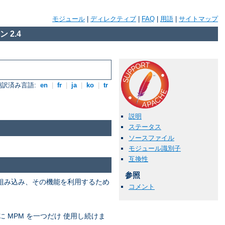
モジュール
|
ディレクティブ
|
FAQ
|
用語
|
サイトマップ
 2.4
翻訳済み言語:
en
|
fr
|
ja
|
ko
|
tr
説明
ステータス
ソースファイル
モジュール識別子
互換性
参照
を組み込み、その機能を利用するため
コメント
に MPM を一つだけ 使用し続けま