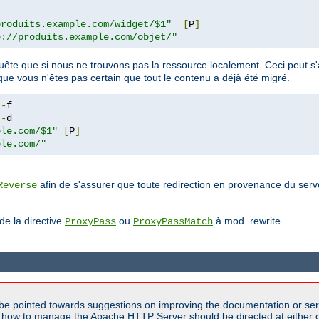
produits.example.com/widget/$1"
[
P
]
p://produits.example.com/objet/"
e que si nous ne trouvons pas la ressource localement. Ceci peut s'av
que vous n'êtes pas certain que tout le contenu a déjà été migré.
!-
!-
ple.com/$1"
[
P
]
ple.com/"
afin de s'assurer que toute redirection en provenance du serv
Reverse
 de la directive
ou
à mod_rewrite.
ProxyPass
ProxyPassMatch
be pointed towards suggestions on improving the documentation or ser
n how to manage the Apache HTTP Server should be directed at either ou