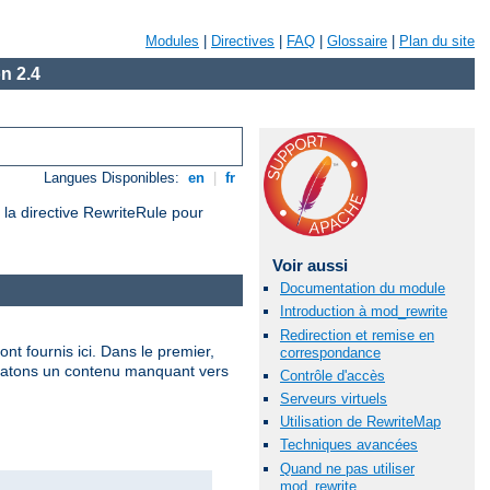
Modules
|
Directives
|
FAQ
|
Glossaire
|
Plan du site
n 2.4
Langues Disponibles:
en
|
fr
e la directive RewriteRule pour
Voir aussi
Documentation du module
Introduction à mod_rewrite
Redirection et remise en
t fournis ici. Dans le premier,
correspondance
ndatons un contenu manquant vers
Contrôle d'accès
Serveurs virtuels
Utilisation de RewriteMap
Techniques avancées
Quand ne pas utiliser
mod_rewrite