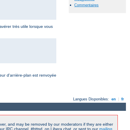
Commentaires
érer très utile lorsque vous
eur d'arrière-plan est renvoyée
Langues Disponibles:
en
|
fr
ver, and may be removed by our moderators if they are either
r IRC channel, #httpd, on Libera.chat, or sent to our
mailing