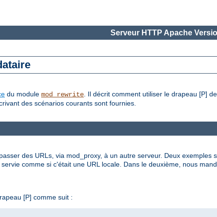
Serveur HTTP Apache Versio
ataire
ce
du module
. Il décrit comment utiliser le drapeau [P] d
mod_rewrite
rivant des scénarios courants sont fournies.
asser des URLs, via mod_proxy, à un autre serveur. Deux exemples son
t servie comme si c'était une URL locale. Dans le deuxième, nous ma
drapeau [P] comme suit :