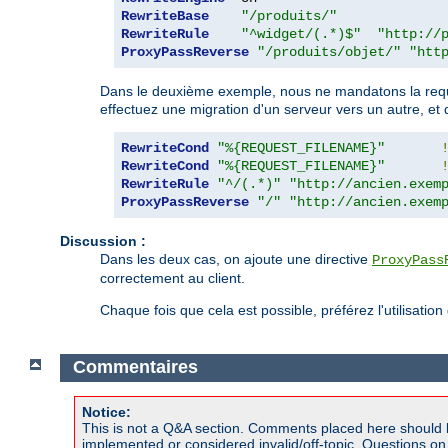
RewriteBase
"/produits/"
RewriteRule
"^widget/(.*)$"
"http://
ProxyPassReverse
"/produits/objet/"
"htt
Dans le deuxième exemple, nous ne mandatons la requêt
effectuez une migration d'un serveur vers un autre, et 
RewriteCond
"%{REQUEST_FILENAME}"
RewriteCond
"%{REQUEST_FILENAME}"
RewriteRule
"^/(.*)"
"http://ancien.exem
ProxyPassReverse
"/"
"http://ancien.exem
Discussion :
Dans les deux cas, on ajoute une directive
ProxyPass
correctement au client.
Chaque fois que cela est possible, préférez l'utilisation
Commentaires
Notice:
This is not a Q&A section. Comments placed here should 
implemented or considered invalid/off-topic. Questions o