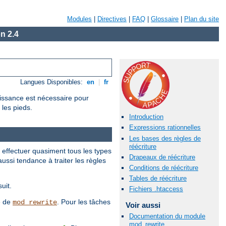
Modules
|
Directives
|
FAQ
|
Glossaire
|
Plan du site
n 2.4
Langues Disponibles:
en
|
fr
aissance est nécessaire pour
 les pieds.
Introduction
Expressions rationnelles
Les bases des règles de
réécriture
 effectuer quasiment tous les types
Drapeaux de réécriture
ussi tendance à traiter les règles
Conditions de réécriture
Tables de réécriture
uit.
Fichiers .htaccess
é de
. Pour les tâches
mod_rewrite
Voir aussi
Documentation du module
mod_rewrite