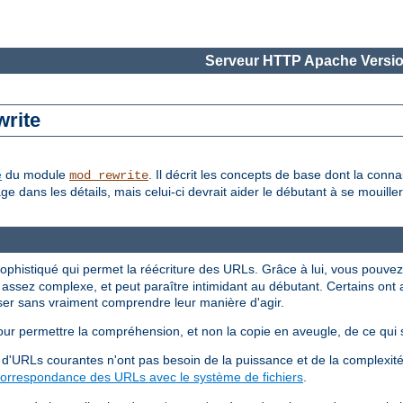
Serveur HTTP Apache Versio
write
e
du module
. Il décrit les concepts de base dont la conn
mod_rewrite
 dans les détails, mais celui-ci devrait aider le débutant à se mouiller
ophistiqué qui permet la réécriture des URLs. Grâce à lui, vous pouvez
assez complexe, et peut paraître intimidant au débutant. Certains ont a
iser sans vraiment comprendre leur manière d'agir.
ur permettre la compréhension, et non la copie en aveugle, de ce qui s
d'URLs courantes n'ont pas besoin de la puissance et de la complexit
orrespondance des URLs avec le système de fichiers
.