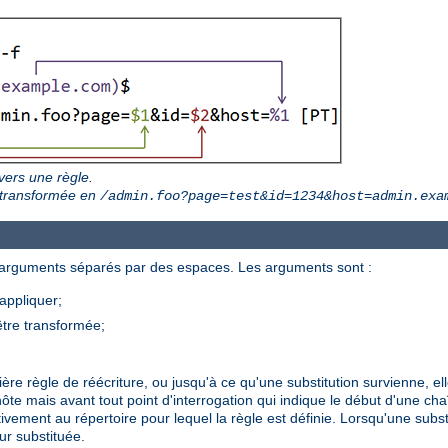
vers une règle.
 transformée en
/admin.foo?page=test&id=1234&host=admin.exa
s arguments séparés par des espaces. Les arguments sont :
appliquer;
être transformée;
ière règle de réécriture, ou jusqu'à ce qu'une substitution survienne, 
'hôte mais avant tout point d'interrogation qui indique le début d'une c
vement au répertoire pour lequel la règle est définie. Lorsqu'une substit
ur substituée.