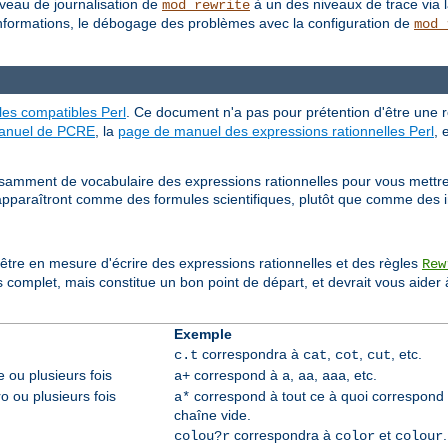
iveau de journalisation de
à un des niveaux de trace via l
mod_rewrite
nformations, le débogage des problèmes avec la configuration de
mod_
les compatibles Perl
. Ce document n'a pas pour prétention d'être une 
anuel de PCRE
, la
page de manuel des expressions rationnelles Perl
, 
amment de vocabulaire des expressions rationnelles pour vous mettre le
pparaîtront comme des formules scientifiques, plutôt que comme des 
être en mesure d'écrire des expressions rationnelles et des règles
Rew
complet, mais constitue un bon point de départ, et devrait vous aider à
Exemple
correspondra à
,
,
, etc.
c.t
cat
cot
cut
ou plusieurs fois
correspond à
,
,
, etc.
a+
a
aa
aaa
 ou plusieurs fois
correspond à tout ce à quoi correspond
a*
chaîne vide.
correspondra à
et
.
colou?r
color
colour