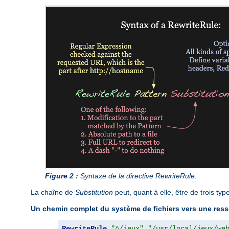
Figure 2 :
Syntaxe de la directive RewriteRule.
La chaîne de
Substitution
peut, quant à elle, être de trois type
Un chemin complet du système de fichiers vers une res
RewriteRule
"^/jeux"
"/usr/local/jeux/we