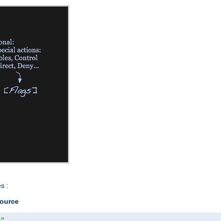
s :
source
b"