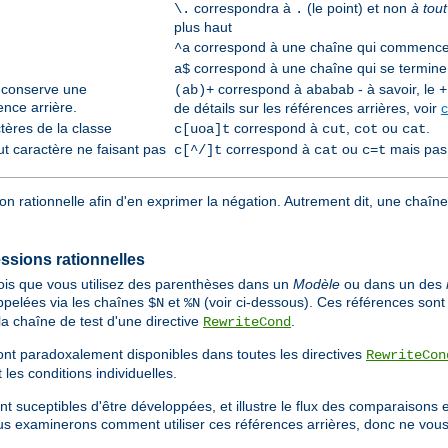
correspondra à
(le point) et non
à tou
\.
.
plus haut
correspond à une chaîne qui commenc
^a
correspond à une chaîne qui se termin
a$
t conserve une
correspond à
- à savoir, le
(ab)+
ababab
+
ence arrière.
de détails sur les références arrières, voir
c
tères de la classe
correspond à
,
ou
.
c[uoa]t
cut
cot
cat
ut caractère ne faisant pas
correspond à
ou
mais pas
c[^/]t
cat
c=t
on rationnelle afin d'en exprimer la négation. Autrement dit, une chaîn
essions rationnelles
ois que vous utilisez des parenthèses dans un
Modèle
ou dans un des
appelées via les chaînes
et
(voir ci-dessous). Ces références sont 
$N
%N
a chaîne de test d'une directive
.
RewriteCond
nt paradoxalement disponibles dans toutes les directives
RewriteCon
les conditions individuelles.
nt suceptibles d'être développées, et illustre le flux des comparaisons 
s examinerons comment utiliser ces références arrières, donc ne vous 