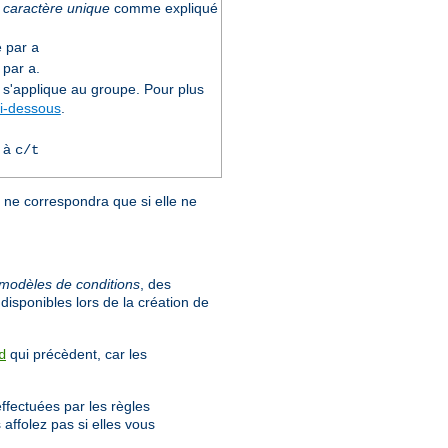
t caractère unique
comme expliqué
e par
a
e par
.
a
s'applique au groupe. Pour plus
i-dessous
.
 à
c/t
e ne correspondra que si elle ne
modèles de conditions
, des
disponibles lors de la création de
qui précèdent, car les
d
effectuées par les règles
affolez pas si elles vous