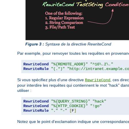
Figure 3 :
Syntaxe de la directive RewriteCond
Par exemple, pour renvoyer toutes les requêtes en provenance
RewriteCond
"%{REMOTE_ADDR}"
"^10\.2\."
RewriteRule
"(.*)"
"http://intranet.example.c
Si vous spécifiez plus d'une directive
, ces dire
RewriteCond
pour interdire les requêtes qui contiennent le mot "hack" dan
utiliser :
RewriteCond
"%{QUERY_STRING}"
"hack"
RewriteCond
"%{HTTP_COOKIE}"
"!go"
RewriteRule
"."
"-"
[
F
]
Notez que le point d'exclamation indique une correspondance n