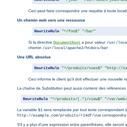
Ceci peut faire correspondre une requête à toute local
Un chemin web vers une ressource
RewriteRule
"^/foo$"
"/bar"
Si la directive
a pour valeur
DocumentRoot
/usr/loca
chemin
.
/usr/local/apache2/htdocs/bar
Une URL absolue
RewriteRule
"^/produits/vues$"
"http://s
Ceci informe le client qu'il doit effectuer une nouvelle 
La chaîne de
Substitution
peut aussi contenir des
références 
RewriteRule
"^/produits/(.*)/view$"
"/var/web
La variable
sera remplacée par tout texte correspondant à
$1
correspondra
http://example.com/produits/r14df/vue
S'il y a plus d'une expression entre parenthèses, elle seront a