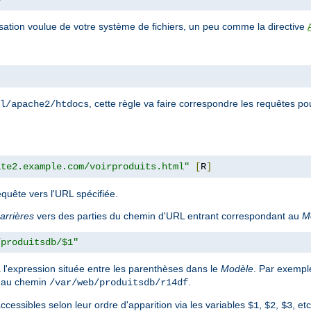
isation voulue de votre système de fichiers, un peu comme la directive
, cette règle va faire correspondre les requêtes p
l/apache2/htdocs
ite2.example.com/voirproduits.html"
[
R
]
requête vers l'URL spécifiée.
arrières
vers des parties du chemin d'URL entrant correspondant au
M
/produitsdb/$1"
 l'expression située entre les parenthèses dans le
Modèle
. Par exempl
 au chemin
.
/var/web/produitsdb/r14df
ccessibles selon leur ordre d'apparition via les variables
,
,
, etc
$1
$2
$3