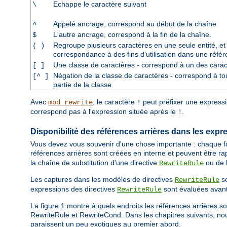
Echappe le caractère suivant
\
Appelé ancrage, correspond au début de la chaîne
^
L'autre ancrage, correspond à la fin de la chaîne.
$
Regroupe plusieurs caractères en une seule entité, e
( )
correspondance à des fins d'utilisation dans une référ
Une classe de caractères - correspond à un des carac
[ ]
Négation de la classe de caractères - correspond à to
[^ ]
partie de la classe
Avec
, le caractère
peut préfixer une expressi
mod_rewrite
!
correspond pas à l'expression située après le
.
!
Disponibilité des références arrières dans les expr
Vous devez vous souvenir d'une chose importante : chaque f
références arrières sont créées en interne et peuvent être r
la chaîne de substitution d'une directive
ou de l
RewriteRule
Les captures dans les modèles de directives
so
RewriteRule
expressions des directives
sont évaluées avant 
RewriteRule
La figure 1 montre à quels endroits les références arrières so
RewriteRule et RewriteCond. Dans les chapitres suivants, nou
paraissent un peu exotiques au premier abord.