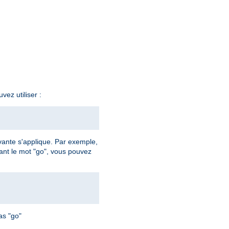
ez utiliser :
vante s'applique. Par exemple,
nant le mot "go", vous pouvez
as "go"