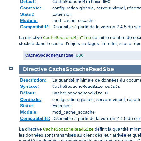
Défaut:
CacheSocacheMinTime 600
Contexte:
configuration globale, serveur virtuel, répert
Statut:
Extension
Module:
mod_cache_socache
Compatibilité:
Disponible à partir de la version 2.4.5 du 
La directive
définit le nombre de sec
CacheSocacheMinTime
stockée dans le cache d'objets partagés. En effet, si une rép
CacheSocacheMinTime
600
Directive
CacheSocacheReadSize
Description:
La quantité minimale de données du document
Syntaxe:
CacheSocacheReadSize
octets
Défaut:
CacheSocacheReadSize 0
Contexte:
configuration globale, serveur virtuel, répert
Statut:
Extension
Module:
mod_cache_socache
Compatibilité:
Disponible à partir de la version 2.4.5 du 
La directive
définit la quantité mini
CacheSocacheReadSize
les données sont transmises au client dès leur arrivée et quell
quantité de données correspondante avant envoi au client. 