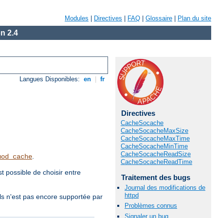
Modules
|
Directives
|
FAQ
|
Glossaire
|
Plan du site
n 2.4
Langues Disponibles:
en
|
fr
Directives
CacheSocache
CacheSocacheMaxSize
CacheSocacheMaxTime
CacheSocacheMinTime
CacheSocacheReadSize
.
mod_cache
CacheSocacheReadTime
 possible de choisir entre
Traitement des bugs
Journal des modifications de
httpd
ls n'est pas encore supportée par
Problèmes connus
Signaler un bug