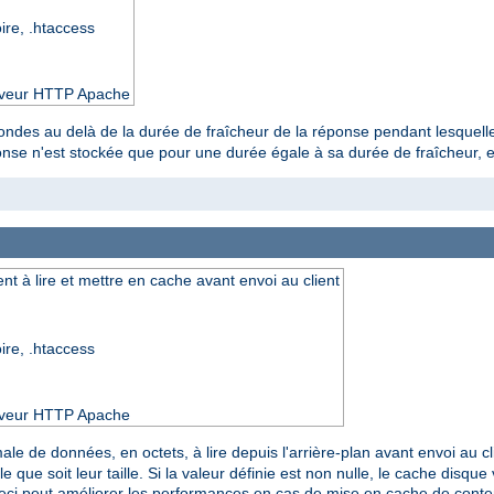
oire, .htaccess
serveur HTTP Apache
ondes au delà de la durée de fraîcheur de la réponse pendant lesquelle
onse n'est stockée que pour une durée égale à sa durée de fraîcheur, ell
 à lire et mettre en cache avant envoi au client
oire, .htaccess
serveur HTTP Apache
male de données, en octets, à lire depuis l'arrière-plan avant envoi au cl
e que soit leur taille. Si la valeur définie est non nulle, le cache disq
Ceci peut améliorer les performances en cas de mise en cache de con