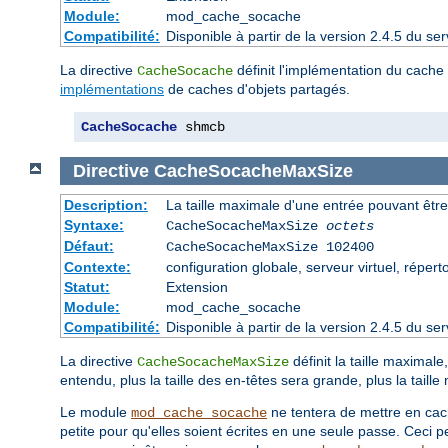
Module:
mod_cache_socache
Compatibilité:
Disponible à partir de la version 2.4.5 du 
La directive
définit l'implémentation du cache d
CacheSocache
implémentations
de caches d'objets partagés.
CacheSocache
 shmcb
Directive
CacheSocacheMaxSize
Description:
La taille maximale d'une entrée pouvant êtr
Syntaxe:
CacheSocacheMaxSize
octets
Défaut:
CacheSocacheMaxSize 102400
Contexte:
configuration globale, serveur virtuel, répert
Statut:
Extension
Module:
mod_cache_socache
Compatibilité:
Disponible à partir de la version 2.4.5 du 
La directive
définit la taille maxima
CacheSocacheMaxSize
entendu, plus la taille des en-têtes sera grande, plus la tail
Le module
ne tentera de mettre en cach
mod_cache_socache
petite pour qu'elles soient écrites en une seule passe. Ceci