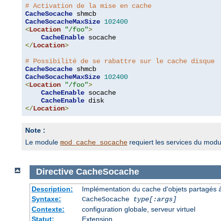
# Activation de la mise en cache
CacheSocache
CacheSocacheMaxSize
102400
<
Location
"/foo"
>
CacheEnable
</
Location
>
# Possibilité de se rabattre sur le cache disque
CacheSocache
CacheSocacheMaxSize
102400
<
Location
"/foo"
>
CacheEnable
 socache

CacheEnable
</
Location
>
Note :
Le module
requiert les services du mod
mod_cache_socache
Directive
CacheSocache
Description:
Implémentation du cache d'objets partagés à 
Syntaxe:
CacheSocache
type[:args]
Contexte:
configuration globale, serveur virtuel
Statut:
Extension