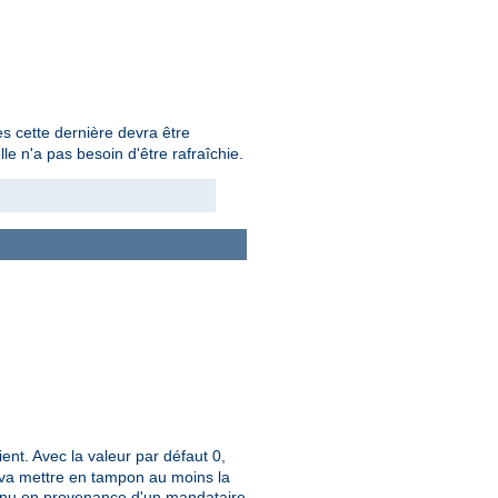
s cette dernière devra être
e n'a pas besoin d'être rafraîchie.
ient. Avec la valeur par défaut 0,
ue va mettre en tampon au moins la
tenu en provenance d'un mandataire