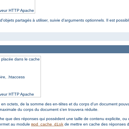
serveur HTTP Apache
'objets partagés à utiliser, suivie d'arguments optionnels. Il est possibl
e placée dans le cache
oire, .htaccess
serveur HTTP Apache
le, en octets, de la somme des en-têtes et du corps d'un document pouva
le maximale du corps du document s'en trouvera réduite.
e que des réponses qui possèdent une taille de contenu explicite, ou d
 permet au module
de mettre en cache des réponses don
mod_cache_disk