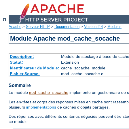
Apache
>
Serveur HTTP
>
Documentation
>
Version 2.4
>
Modules
Module Apache mod_cache_socache
Description:
Module de stockage à base de cache d
Statut:
Extension
Identificateur de Module:
cache_socache_module
Fichier Source:
mod_cache_socache.c
Sommaire
Le module
implémente un gestionnaire de s
mod_cache_socache
Les en-têtes et corps des réponses mises en cache sont rassemblé
plusieurs
implémentations
de caches d'objets partagés.
Des réponses avec différents contenus négociés peuvent être sto
ce module.