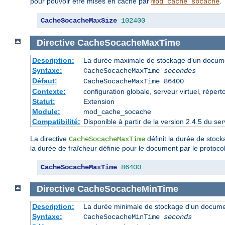
pour pouvoir être mises en cache par
.
mod_cache_socache
CacheSocacheMaxSize
102400
Directive
CacheSocacheMaxTime
Description:
La durée maximale de stockage d'un docume
Syntaxe:
CacheSocacheMaxTime
secondes
Défaut:
CacheSocacheMaxTime 86400
Contexte:
configuration globale, serveur virtuel, répert
Statut:
Extension
Module:
mod_cache_socache
Compatibilité:
Disponible à partir de la version 2.4.5 du 
La directive
définit la durée de stoc
CacheSocacheMaxTime
la durée de fraîcheur définie pour le document par le protoc
CacheSocacheMaxTime
86400
Directive
CacheSocacheMinTime
Description:
La durée minimale de stockage d'un docume
Syntaxe:
CacheSocacheMinTime
seconds