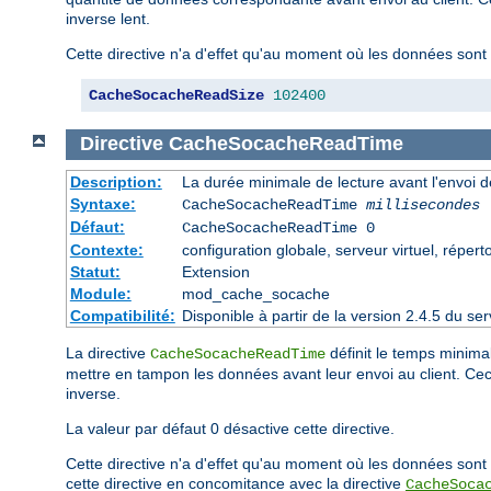
inverse lent.
Cette directive n'a d'effet qu'au moment où les données sont 
CacheSocacheReadSize
102400
Directive
CacheSocacheReadTime
Description:
La durée minimale de lecture avant l'envoi 
Syntaxe:
CacheSocacheReadTime
millisecondes
Défaut:
CacheSocacheReadTime 0
Contexte:
configuration globale, serveur virtuel, répert
Statut:
Extension
Module:
mod_cache_socache
Compatibilité:
Disponible à partir de la version 2.4.5 du 
La directive
définit le temps minimal
CacheSocacheReadTime
mettre en tampon les données avant leur envoi au client. C
inverse.
La valeur par défaut 0 désactive cette directive.
Cette directive n'a d'effet qu'au moment où les données sont 
cette directive en concomitance avec la directive
CacheSoca