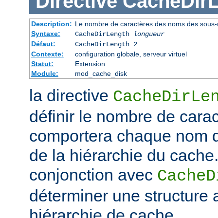
Directive
CacheDir
Description:
Le nombre de caractères des noms des sous-r
Syntaxe:
CacheDirLength
longueur
Défaut:
CacheDirLength 2
Contexte:
configuration globale, serveur virtuel
Statut:
Extension
Module:
mod_cache_disk
la directive
CacheDirLe
définir le nombre de cara
comportera chaque nom d
de la hiérarchie du cache. 
conjonction avec
CacheD
déterminer une structure 
hiérarchie de cache.