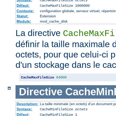
CacheMaxFileSize
octets
Défaut:
CacheMaxFileSize 1000000
Contexte:
configuration globale, serveur virtuel, répertoi
Statut:
Extension
Module:
mod_cache_disk
La directive
CacheMaxFi
définir la taille maximale
octets, pour que celui-ci p
d'un stockage dans le ca
CacheMaxFileSize
64000
Directive
CacheMinF
Description:
La taille minimale (en octets) d'un document p
Syntaxe:
CacheMinFileSize
octets
Défaut:
CacheMinFileSize 1