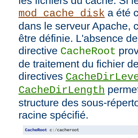
les fichiers du cache. Si 
a été 
mod_cache_disk
dans le serveur Apache, c
être définie. L'absence de 
directive
prov
CacheRoot
de traitement du fichier d
directives
CacheDirLev
permett
CacheDirLength
structure des sous-réperto
racine spécifié.
CacheRoot
 c
:/
cacheroot