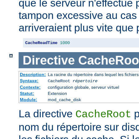
que le serveur n'effectue
tampon excessive au cas
arriveraient plus vite que 
CacheReadTime
1000
Directive
CacheRoo
Description:
La racine du répertoire dans lequel les fichie
Syntaxe:
CacheRoot
répertoire
Contexte:
configuration globale, serveur virtuel
Statut:
Extension
Module:
mod_cache_disk
La directive
p
CacheRoot
nom du répertoire sur dis