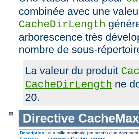
combinée avec une valeu
génére
CacheDirLength
arborescence très dévelop
nombre de sous-répertoir
La valeur du produit
Ca
ne do
CacheDirLength
20.
Directive
CacheMaxF
Description:
>La taille maximale (en octets) d'un document
Syntaxe: