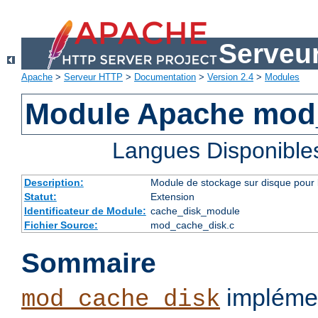
Serveu
Apache
>
Serveur HTTP
>
Documentation
>
Version 2.4
>
Modules
Module Apache mod
Langues Disponible
Description:
Module de stockage sur disque pour l
Statut:
Extension
Identificateur de Module:
cache_disk_module
Fichier Source:
mod_cache_disk.c
Sommaire
implémen
mod_cache_disk