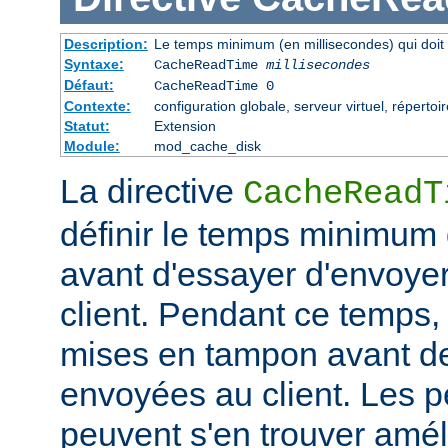
Description:
Le temps minimum (en millisecondes) qui doit 
Syntaxe:
CacheReadTime
millisecondes
Défaut:
CacheReadTime 0
Contexte:
configuration globale, serveur virtuel, répertoi
Statut:
Extension
Module:
mod_cache_disk
La directive
CacheReadT
définir le temps minimum q
avant d'essayer d'envoye
client. Pendant ce temps,
mises en tampon avant de
envoyées au client. Les 
peuvent s'en trouver amél