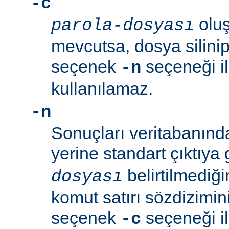
-c
oluş
parola-dosyası
mevcutsa, dosya silinip
seçenek
seçeneği ile
-n
kullanılamaz.
-n
Sonuçları veritabanın
yerine standart çıktıya
belirtilmediğ
dosyası
komut satırı sözdizimini
seçenek
seçeneği ile
-c