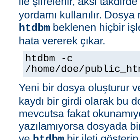
ile şifrelenir, aksi takdird
yordamı kullanılır. Dosya
beklenen hiçbir iş
htdbm
hata vererek çıkar.
htdbm -c
/home/doe/public_ht
Yeni bir dosya oluşturur v
kaydı bir girdi olarak bu
mevcutsa fakat okunamıy
yazılamıyorsa dosyada bir
ve
bir ileti gösteri
htdbm