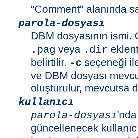
"Comment" alanında sa
parola-dosyası
DBM dosyasının ismi. G
veya
eklent
.pag
.dir
belirtilir.
seçeneği ile
-c
ve DBM dosyası mevcu
oluşturulur, mevcutsa d
kullanıcı
'nda
parola-dosyası
güncellenecek kullanıc