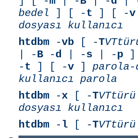
] [ -
m
| -
B
| -
d
| 
bedel
] [ -
t
] [ -
v
dosyası
kullanıcı
htdbm
-
vb
[ -
T
VTtür
| -
B
-
d
| -
s
| -
p
] 
-
t
] [ -
v
]
parola-
kullanıcı
parola
htdbm
-
x
[ -
T
VTtürü
dosyası
kullanıcı
htdbm
-
l
[ -
T
VTtürü