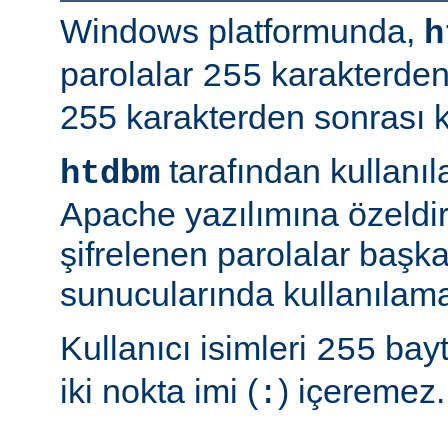
Windows platformunda,
h
parolalar
karakterden
255
255 karakterden sonrası kır
tarafından kullanı
htdbm
Apache yazılımına özeldir;
şifrelenen parolalar baş
sunucularında kullanılama
Kullanıcı isimleri
bayt
255
iki nokta imi (
) içeremez.
: