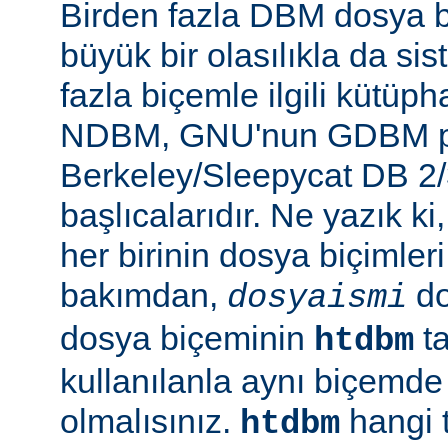
Birden fazla DBM dosya b
büyük bir olasılıkla da si
fazla biçemle ilgili kütüp
NDBM, GNU'nun GDBM pr
Berkeley/Sleepycat DB 2/
başlıcalarıdır. Ne yazık k
her birinin dosya biçimleri 
bakımdan,
do
dosyaismi
dosya biçeminin
ta
htdbm
kullanılanla aynı biçemd
olmalısınız.
hangi 
htdbm