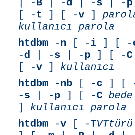
| -
B
| -
d
| -
s
| -
p
[ -
t
] [ -
v
]
parol
kullanıcı
parola
htdbm
-
n
[ -
i
] [ -
-
d
| -
s
| -
p
] [ -
C
[ -
v
]
kullanıcı
htdbm
-
nb
[ -
c
] [ 
-
s
| -
p
] [ -
C
bede
]
kullanıcı
parola
htdbm
-
v
[ -
T
VTtürü