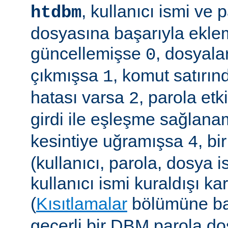
, kullanıcı ismi ve
htdbm
dosyasına başarıyla ekle
güncellemişse
, dosyala
0
çıkmışsa
, komut satırın
1
hatası varsa
, parola etk
2
girdi ile eşleşme sağla
kesintiye uğramışsa
, b
4
(kullanıcı, parola, dosya 
kullanıcı ismi kuraldışı ka
(
Kısıtlamalar
bölümüne ba
geçerli bir DBM parola d