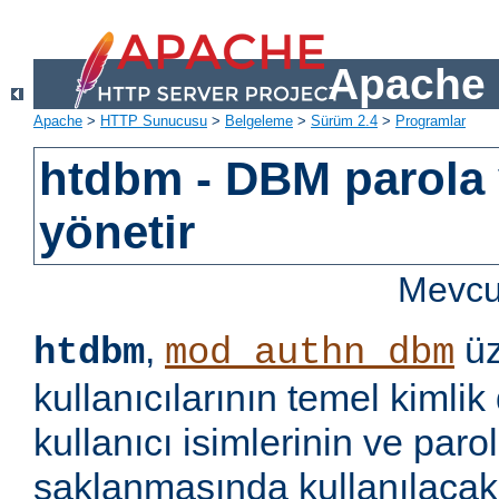
Apache 
Apache
>
HTTP Sunucusu
>
Belgeleme
>
Sürüm 2.4
>
Programlar
htdbm - DBM parola v
yönetir
Mevcut
,
üz
htdbm
mod_authn_dbm
kullanıcılarının temel kimlik
kullanıcı isimlerinin ve paro
saklanmasında kullanılaca