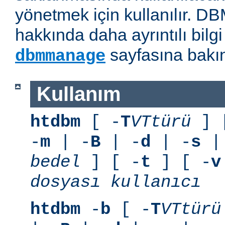
yönetmek için kullanılır. D
hakkında daha ayrıntılı bilg
sayfasına bakın
dbmmanage
Kullanım
htdbm
[ -
T
VTtürü
] 
-
m
| -
B
| -
d
| -
s
|
bedel
] [ -
t
] [ -
v
dosyası
kullanıcı
htdbm
-
b
[ -
T
VTtürü