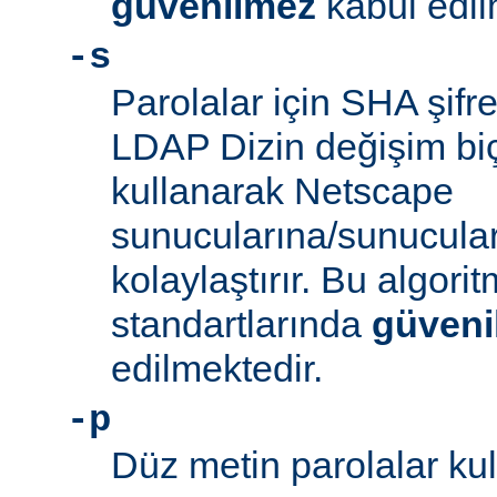
güvenilmez
kabul edil
-s
Parolalar için SHA şifre
LDAP Dizin değişim biçe
kullanarak Netscape
sunucularına/sunucula
kolaylaştırır. Bu algor
standartlarında
güveni
edilmektedir.
-p
Düz metin parolalar kull