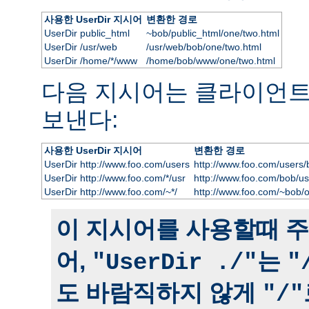
사용한 UserDir 지시어
변환한 경로
UserDir public_html
~bob/public_html/one/two.html
UserDir /usr/web
/usr/web/bob/one/two.html
UserDir /home/*/www
/home/bob/www/one/two.html
다음 지시어는 클라이언
보낸다:
사용한 UserDir 지시어
변환한 경로
UserDir http://www.foo.com/users
http://www.foo.com/users/
UserDir http://www.foo.com/*/usr
http://www.foo.com/bob/us
UserDir http://www.foo.com/~*/
http://www.foo.com/~bob/
이 지시어를 사용할때 주
어,
는
"UserDir ./"
"
도 바람직하지 않게
"/"