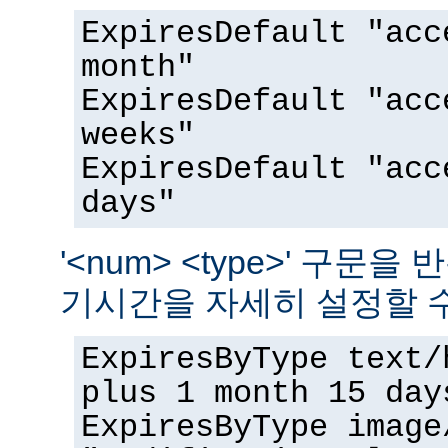
ExpiresDefault "acc
month"
ExpiresDefault "acc
weeks"
ExpiresDefault "acc
days"
'<num> <type>' 구문
기시간을 자세히 설정할 수
ExpiresByType text/
plus 1 month 15 day
ExpiresByType image