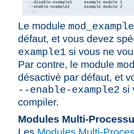
  --disable-example1     example module 1

  --enable-example2      example module 2

  ...
Le module
mod_example
défaut, et vous devez spé
si vous ne voul
example1
Par contre, le module
mo
désactivé par défaut, et v
si 
--enable-example2
compiler.
Modules Multi-Process
Les
Modules Multi-Proce