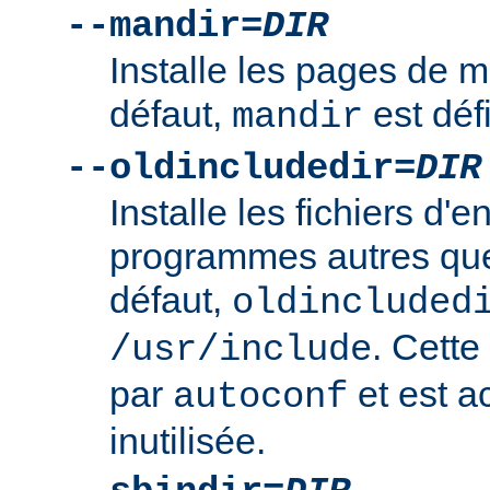
--mandir=
DIR
Installe les pages de
défaut,
est déf
mandir
--oldincludedir=
DIR
Installe les fichiers d'e
programmes autres qu
défaut,
oldincluded
. Cette
/usr/include
par
et est a
autoconf
inutilisée.