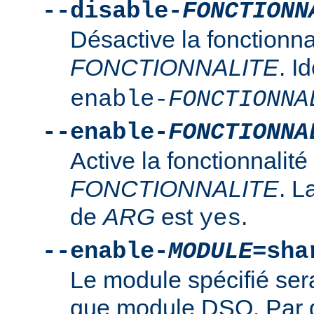
--disable-
FONCTIONN
Désactive la fonctionna
FONCTIONNALITE
. I
enable-
FONCTIONNA
--enable-
FONCTIONNA
Active la fonctionnalité
FONCTIONNALITE
. L
de
ARG
est
.
yes
--enable-
MODULE
=sha
Le module spécifié ser
que module DSO. Par d