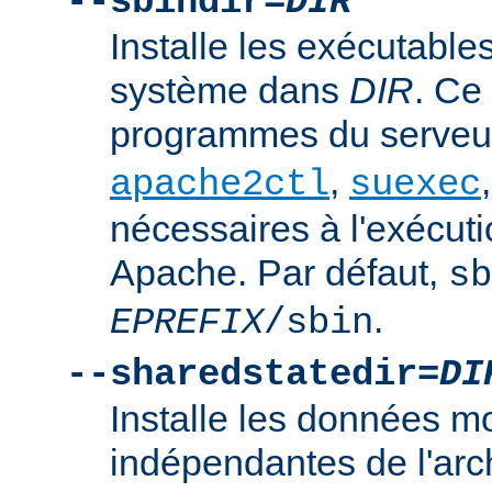
--sbindir=
DIR
Installe les exécutables
système dans
DIR
. Ce
programmes du serve
,
apache2ctl
suexec
nécessaires à l'exécut
Apache. Par défaut,
sb
.
EPREFIX
/sbin
--sharedstatedir=
DI
Installe les données mo
indépendantes de l'arc