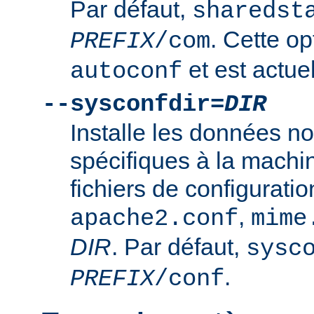
Par défaut,
sharedst
. Cette op
PREFIX
/com
et est actuel
autoconf
--sysconfdir=
DIR
Installe les données n
spécifiques à la mach
fichiers de configurati
,
apache2.conf
mime
DIR
. Par défaut,
sysc
.
PREFIX
/conf