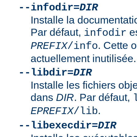
--infodir=
DIR
Installe la documentat
Par défaut,
es
infodir
. Cette o
PREFIX
/info
actuellement inutilisée.
--libdir=
DIR
Installe les fichiers ob
dans
DIR
. Par défaut,
.
EPREFIX
/lib
--libexecdir=
DIR