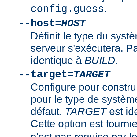
.
config.guess
--host=
HOST
Définit le type du syst
serveur s'exécutera. P
identique à
BUILD
.
--target=
TARGET
Configure pour constru
pour le type de systè
défaut,
TARGET
est id
Cette option est fourni
n'est pas requise par 