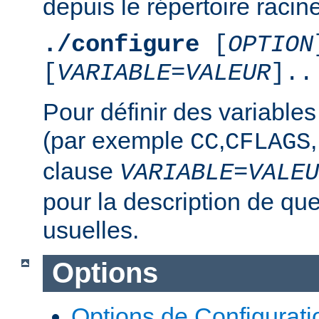
depuis le répertoire racine
./configure
[
OPTION
[
VARIABLE
=
VALEUR
]..
Pour définir des variable
(par exemple
,
,
CC
CFLAGS
clause
VARIABLE
=
VALEU
pour la description de qu
usuelles.
Options
Options de Configurati