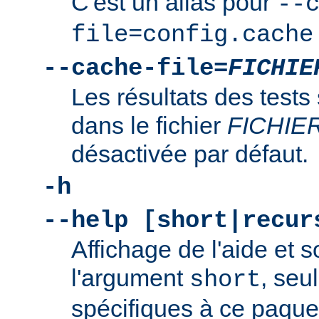
C'est un alias pour
--
file=config.cache
--cache-file=
FICHIE
Les résultats des tests
dans le fichier
FICHIE
désactivée par défaut.
-h
--help [short|recur
Affichage de l'aide et s
l'argument
, seu
short
spécifiques à ce paquet