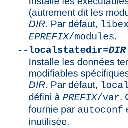
Installe les exécutabl
(autrement dit les mod
DIR
. Par défaut,
libe
.
EPREFIX
/modules
--localstatedir=
DIR
Installe les données t
modifiables spécifique
DIR
. Par défaut,
loca
défini à
. 
PREFIX
/var
fournie par
e
autoconf
inutilisée.