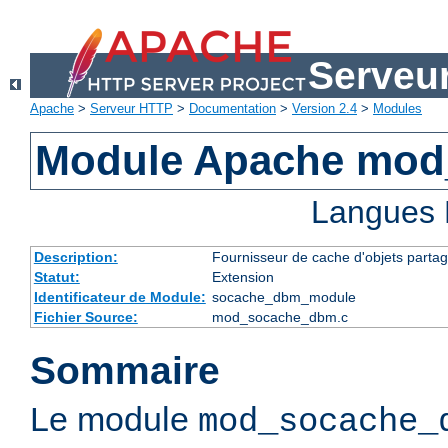
Serveu
Apache
>
Serveur HTTP
>
Documentation
>
Version 2.4
>
Modules
Module Apache mo
Langues 
Description:
Fournisseur de cache d'objets parta
Statut:
Extension
Identificateur de Module:
socache_dbm_module
Fichier Source:
mod_socache_dbm.c
Sommaire
Le module
mod_socache_