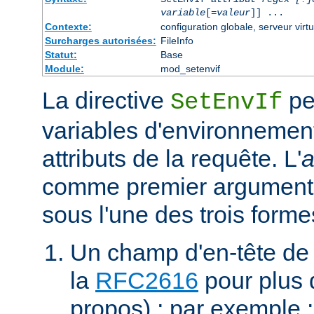
variable
[=
valeur
]] ...
Contexte:
configuration globale, serveur virtu
Surcharges autorisées:
FileInfo
Statut:
Base
Module:
mod_setenvif
La directive
pe
SetEnvIf
variables d'environnement
attributs de la requête. L'
a
comme premier argument 
sous l'une des trois forme
Un champ d'en-tête de
la
RFC2616
pour plus d
propos) ; par exemple 