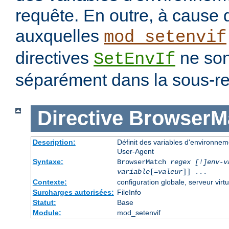
requête. En outre, à cause 
auxquelles
mod_setenvif
directives
ne son
SetEnvIf
séparément dans la sous-re
Directive
BrowserM
Description:
Définit des variables d'environne
User-Agent
Syntaxe:
BrowserMatch
regex [!]env-v
variable
[=
valeur
]] ...
Contexte:
configuration globale, serveur virtu
Surcharges autorisées:
FileInfo
Statut:
Base
Module:
mod_setenvif