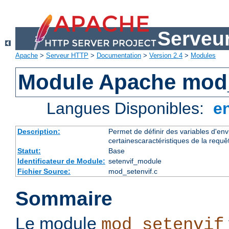
Serveu
Apache
>
Serveur HTTP
>
Documentation
>
Version 2.4
>
Modules
Module Apache mod_
Langues Disponibles:
e
Description:
Permet de définir des variables d'en
certainescaractéristiques de la requê
Statut:
Base
Identificateur de Module:
setenvif_module
Fichier Source:
mod_setenvif.c
Sommaire
Le module
mod_setenvif