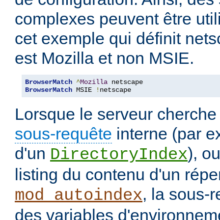
complexes peuvent être uti
cet exemple qui définit nets
est Mozilla et non MSIE.
BrowserMatch
^
Mozilla
BrowserMatch
 MSIE 
!
netscape
Lorsque le serveur cherche
sous-requête
interne (par e
d'un
), o
DirectoryIndex
listing du contenu d'un répe
, la sous-
mod_autoindex
des variables d'environneme