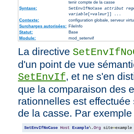
tenir compte de la casse
Syntaxe:
SetEnvIfNoCase
attribut reg
variable
[=
valeur
]] ...
Contexte:
configuration globale, serveur virtu
Surcharges autorisées:
FileInfo
Statut:
Base
Module:
mod_setenvif
La directive
SetEnvIfNo
d'un point de vue sémanti
, et ne s'en dis
SetEnvIf
que la comparaison des 
rationnelles est effectuée
de la casse. Par exemple 
SetEnvIfNoCase
Host
Example
\.
Org
 site
=
example