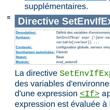
supplémentaires.
Directive
SetEnvIfE
Description:
Définit des variables d'environne
Syntaxe:
SetEnvIfExpr
expr [!]env-va
variable
[=
valeur
]] ...
Contexte:
configuration globale, serveur virtu
Surcharges autorisées:
FileInfo
Statut:
Base
Module:
mod_setenvif
La directive
SetEnvIfEx
des variables d'environne
d'une expression
<If>
a
expression est évaluée à l'