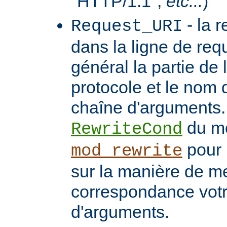
"HTTP/1.1",
etc...
)
- la 
Request_URI
dans la ligne de req
général la partie de 
protocole et le nom 
chaîne d'arguments. 
du m
RewriteCond
pour 
mod_rewrite
sur la manière de me
correspondance vot
d'arguments.