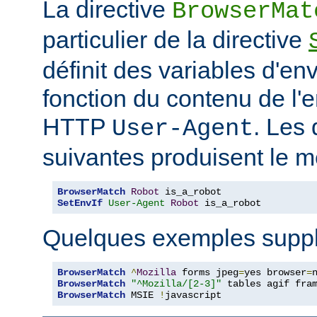
La directive
BrowserMat
particulier de la directive
définit des variables d'e
fonction du contenu de l'
HTTP
. Les 
User-Agent
suivantes produisent le m
BrowserMatch
Robot
SetEnvIf
User-Agent
Robot
 is_a_robot
Quelques exemples suppl
BrowserMatch
^
Mozilla
 forms jpeg
=
yes browser
=
BrowserMatch
"^Mozilla/[2-3]"
BrowserMatch
 MSIE 
!
javascript