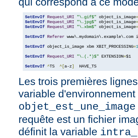
qui correspond à ce modè
SetEnvIf
Request_URI
"\.gif$"
 object_is_image
SetEnvIf
Request_URI
"\.jpg$"
 object_is_image
SetEnvIf
Request_URI
"\.xbm$"
 object_is_image
SetEnvIf
Referer
 www\.mydomain\.example\.com i
SetEnvIf
 object_is_image xbm XBIT_PROCESSING
=
SetEnvIf
Request_URI
"\.(.*)$"
 EXTENSION
=
$1

SetEnvIf
^
TS  
^[
a-z
]
  HAVE_TS
Les trois premières lignes
variable d'environnement
objet_est_une_image
requête est un fichier ima
définit la variable
intra_