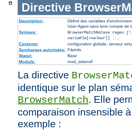
Directive
BrowserM
Description:
Définit des variables d'environne
User-Agent sans tenir compte de l
Syntaxe:
BrowserMatchNoCase
regex [!
variable
[=
valeur
]] ...
Contexte:
configuration globale, serveur virtu
Surcharges autorisées:
FileInfo
Statut:
Base
Module:
mod_setenvif
La directive
BrowserMat
identique sur le plan séma
. Elle pe
BrowserMatch
comparaison insensible à
exemple :