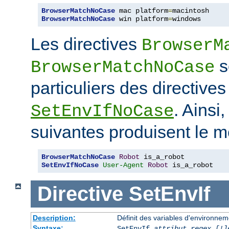
BrowserMatchNoCase
 mac platform
=
BrowserMatchNoCase
 win platform
=
windows
Les directives
BrowserM
s
BrowserMatchNoCase
particuliers des directive
. Ainsi
SetEnvIfNoCase
suivantes produisent le m
BrowserMatchNoCase
Robot
SetEnvIfNoCase
User-Agent
Robot
 is_a_robot
Directive
SetEnvIf
Description:
Définit des variables d'environneme
Syntaxe:
SetEnvIf
attribut regex [!]