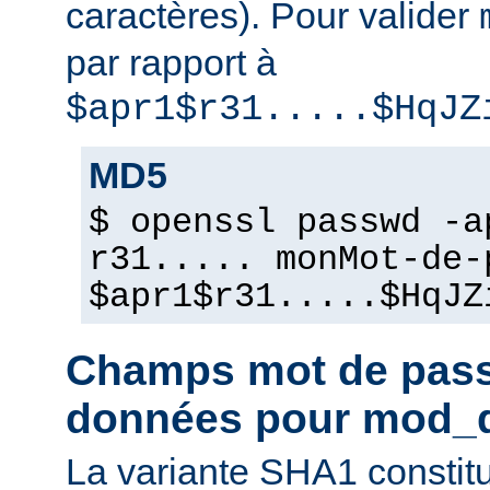
caractères). Pour valider
par rapport à
$apr1$r31.....$HqJZ
MD5
$ openssl passwd -a
r31..... monMot-de-
$apr1$r31.....$HqJZ
Champs mot de pass
données pour mod_
La variante SHA1 constit