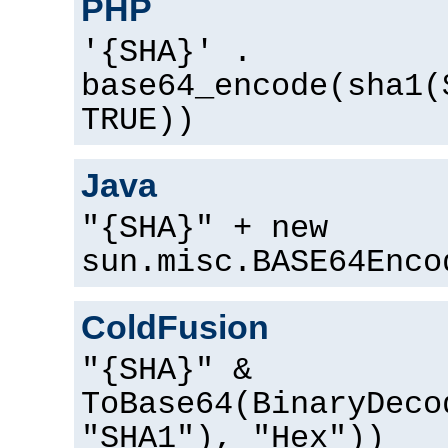
PHP
'{SHA}' .
base64_encode(sha1(
TRUE))
Java
"{SHA}" + new
sun.misc.BASE64Enco
ColdFusion
"{SHA}" &
ToBase64(BinaryDeco
"SHA1"), "Hex"))