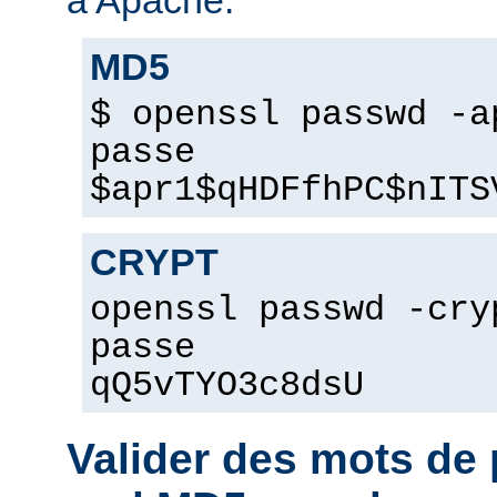
MD5
$ openssl passwd -a
passe
$apr1$qHDFfhPC$nITS
CRYPT
openssl passwd -cry
passe
qQ5vTYO3c8dsU
Valider des mots d