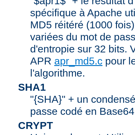
"$apr1$" + le résultat 
spécifique à Apache ut
MD5 réitéré (1000 fois
variées du mot de pass
d'entropie sur 32 bits. V
APR
apr_md5.c
pour le
l'algorithme.
SHA1
"{SHA}" + un condens
passe codé en Base64.
CRYPT