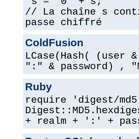
s = "0" + s;
// La chaîne s cont
passe chiffré
ColdFusion
LCase(Hash( (user &
":" & password) , "
Ruby
require 'digest/md5
Digest::MD5.hexdige
+ realm + ':' + pas