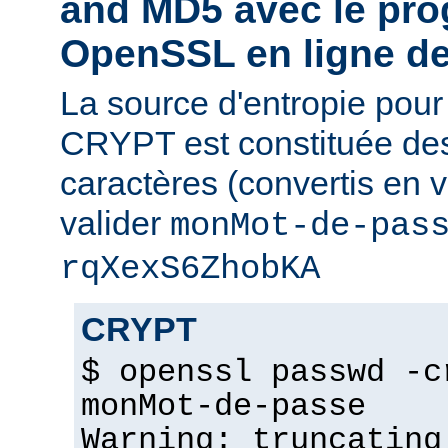
and MD5 avec le pr
OpenSSL en ligne 
La source d'entropie pou
CRYPT est constituée de
caractères (convertis en v
valider
monMot-de-pas
rqXexS6ZhobKA
CRYPT
$ openssl passwd -c
monMot-de-passe
Warning: truncating