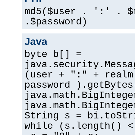
md5($user . ':' . $
.$password)
Java
byte b[] =
java.security.Messa
(user + ":" + realm
password ).getBytes
java.math.BigIntege
java.math.BigIntege
String s = bi.toStr
while (s.length() <