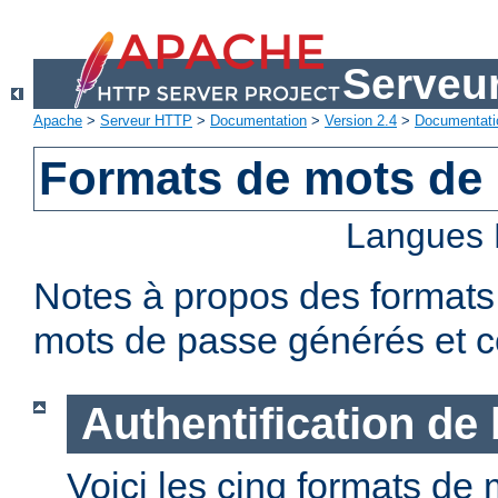
Serveu
Apache
>
Serveur HTTP
>
Documentation
>
Version 2.4
>
Documentati
Formats de mots de
Langues 
Notes à propos des formats
mots de passe générés et c
Authentification de
Voici les cinq formats de