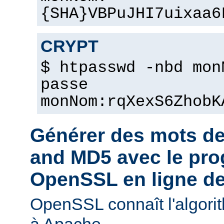
{SHA}VBPuJHI7uixaa6
CRYPT
$ htpasswd -nbd mon
passe
monNom:rqXexS6ZhobK
Générer des mots d
and MD5 avec le pr
OpenSSL en ligne 
OpenSSL connaît l'algori
à Apache.